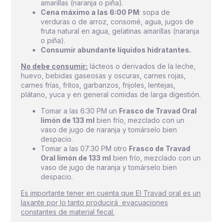
amarillas (naranja o piña).
Cena máximo a las 6:00 PM
: sopa de
verduras o de arroz, consomé, agua, jugos de
fruta natural en agua, gelatinas amarillas (naranja
o piña).
Consumir abundante líquidos hidratantes.
No debe consumir:
lácteos o derivados de la leche,
huevo, bebidas gaseosas y oscuras, carnes rojas,
carnes frías, fritos, garbanzos, frijoles, lentejas,
plátano, yuca y en general comidas de larga digestión.
Tomar a las 6:30 PM un
Frasco de Travad Oral
limón de 133 ml
bien frío, mezclado con un
vaso de jugo de naranja y tomárselo bien
despacio.
Tomar a las 07:30 PM otro
Frasco de Travad
Oral limón de 133 ml
bien frío, mezclado con un
vaso de jugo de naranja y tomárselo bien
despacio.
Es importante tener en cuenta que El Travad oral es un
laxante por lo tanto producirá evacuaciones
constantes de material fecal.