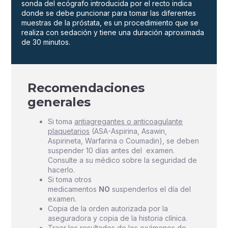
sonda del ecógrafo introducida por el recto indica
donde se debe puncionar para tomar las diferentes
muestras de la próstata, es un procedimiento que se
realiza con sedación y tiene una duración aproximada
de 30 minutos.
Recomendaciones
generales
Si toma
antiagregantes o anticoagulante
plaquetarios
(ASA-Aspirina, Asawin,
Aspirineta, Warfarina o Coumadin), se deben
suspender 10 días antes del examen.
Consulte a su médico sobre la seguridad de
hacerlo.
Si toma otros
medicamentos
NO
suspenderlos el día del
examen.
Copia de la orden autorizada por la
aseguradora y copia de la historia clínica.
Traer los resultados de los exámenes de