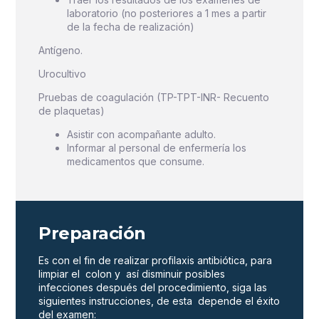
laboratorio (no posteriores a 1 mes a partir
de la fecha de realización)
Antígeno.
Urocultivo
Pruebas de coagulación (TP-TPT-INR- Recuento
de plaquetas)
Asistir con acompañante adulto.
Informar al personal de enfermería los
medicamentos que consume.
Preparación
Es con el fin de realizar profilaxis antibiótica, para
limpiar el colon y así disminuir posibles
infecciones después del procedimiento, siga las
siguientes instrucciones, de esta depende el éxito
del examen: