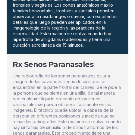
frontales y sagitales. Los cortes anatómicos maxilo
faciales horizontales, frontales y sagitales permiten
observar a la nasofaringes o cavum, con excelentes
detalles que luego pueden ser aplicados en la
imagenología de la región y las prácticas de la
especialidad. Este examen se realiza cuando hay
hipertrofia de amigdalas o adenoides y tiene una
duración aproximada de 15 minutos.
Rx Senos Paranasales
Una radiografía de los senos paranasales es una
imagen de las cavidades llenas de aire que se
encuentran en la parte frontal del cráneo. Se le pide a
la persona que se siente en una silla, de tal manera
que cualquier líquido presente en los senos
paranasales se pueda observar fácilmente en las
imágenes. El técnico puede ubicar la cabeza de la
persona en diferentes posiciones a medida que se
toman las radiografías. Este examen se realiza cuando
hay síntomas de sinusitis o de otros trastornos de los
senos paranasales. Este procedimiento tiene una