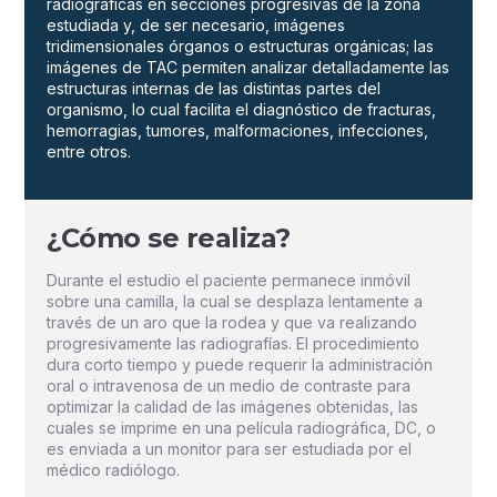
radiográficas en secciones progresivas de la zona
estudiada y, de ser necesario, imágenes
tridimensionales órganos o estructuras orgánicas; las
imágenes de TAC permiten analizar detalladamente las
estructuras internas de las distintas partes del
organismo, lo cual facilita el diagnóstico de fracturas,
hemorragias, tumores, malformaciones, infecciones,
entre otros.
¿Cómo se realiza?
Durante el estudio el paciente permanece inmóvil
sobre una camilla, la cual se desplaza lentamente a
través de un aro que la rodea y que va realizando
progresivamente las radiografías. El procedimiento
dura corto tiempo y puede requerir la administración
oral o intravenosa de un medio de contraste para
optimizar la calidad de las imágenes obtenidas, las
cuales se imprime en una película radiográfica, DC, o
es enviada a un monitor para ser estudiada por el
médico radiólogo.