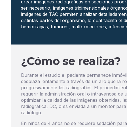
crear imágenes radiográficas en secciones progre
ser necesario, imágenes tridimensionales órganos
imágenes de TAC permiten analizar detalladamente
distintas partes del organismo, lo cual facilita el 
hemorragias, tumores, malformaciones, infeccion
¿Cómo se realiza?
Durante el estudio el paciente permanece inmóvil
desplaza lentamente a través de un aro que la r
progresivamente las radiografías. El procedimie
requerir la administración oral o intravenosa de
optimizar la calidad de las imágenes obtenidas, l
radiográfica, DC, o es enviada a un monitor para
radiólogo.
En niños de 4 años no se requiere sedación para l